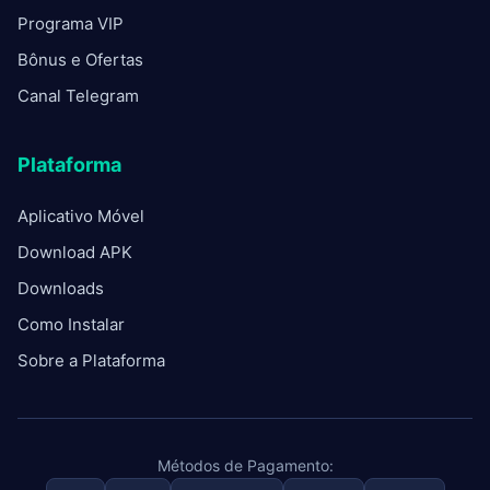
Programa VIP
Bônus e Ofertas
Canal Telegram
Plataforma
Aplicativo Móvel
Download APK
Downloads
Como Instalar
Sobre a Plataforma
Métodos de Pagamento: