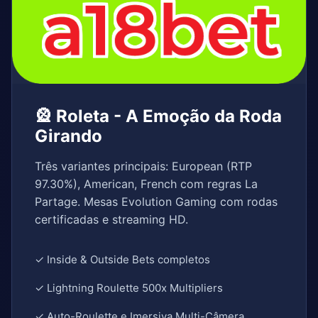
🎡 Roleta - A Emoção da Roda
Girando
Três variantes principais: European (RTP
97.30%), American, French com regras La
Partage. Mesas Evolution Gaming com rodas
certificadas e streaming HD.
✓ Inside & Outside Bets completos
✓ Lightning Roulette 500x Multipliers
✓ Auto-Roulette e Imersiva Multi-Câmera