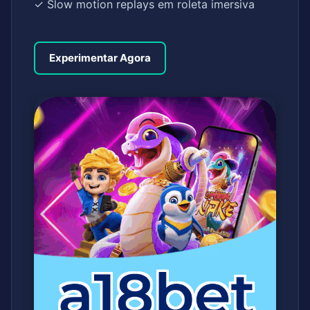
✓ Slow motion replays em roleta imersiva
Experimentar Agora