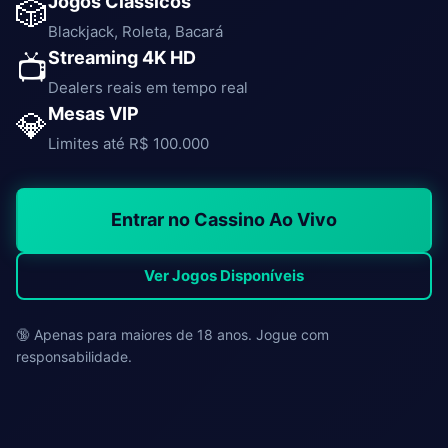
Jogos Clássicos
🎲
Blackjack, Roleta, Bacará
Streaming 4K HD
📺
Dealers reais em tempo real
Mesas VIP
💎
Limites até R$ 100.000
Entrar no Cassino Ao Vivo
Ver Jogos Disponíveis
🔞 Apenas para maiores de 18 anos. Jogue com
responsabilidade.