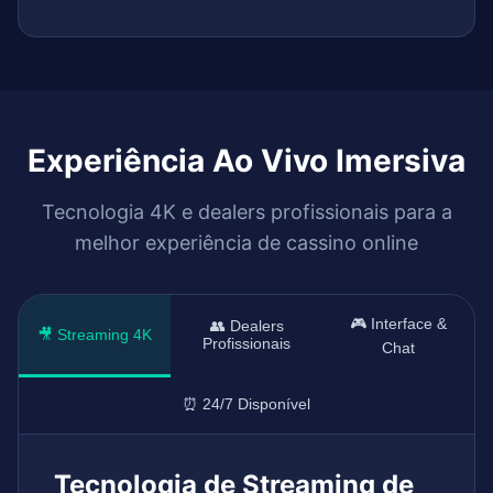
Experiência Ao Vivo Imersiva
Tecnologia 4K e dealers profissionais para a
melhor experiência de cassino online
🎮 Interface &
👥 Dealers
🎥 Streaming 4K
Profissionais
Chat
⏰ 24/7 Disponível
Tecnologia de Streaming de