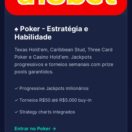
♠️ Poker - Estratégia e
Habilidade
Texas Hold'em, Caribbean Stud, Three Card
Poker e Casino Hold'em. Jackpots
progressivos e torneios semanais com prize
pools garantidos.
✓ Progressive Jackpots milionários
✓ Torneios R$50 até R$5.000 buy-in
✓ Strategy charts integrados
Entrar no Poker →