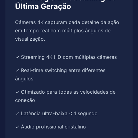
Última Geração
Câmeras 4K capturam cada detalhe da ação
em tempo real com múltiplos ângulos de
visualização.
✓ Streaming 4K HD com múltiplas câmeras
✓ Real-time switching entre diferentes
ângulos
✓ Otimizado para todas as velocidades de
conexão
✓ Latência ultra-baixa < 1 segundo
✓ Áudio profissional cristalino