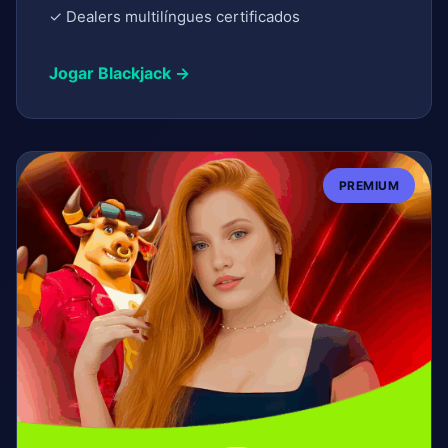
✓ Dealers multilíngues certificados
Jogar Blackjack →
PREMIUM