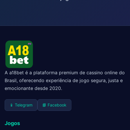
A a18bet é a plataforma premium de cassino online do
Brasil, oferecendo experiência de jogo segura, justa e
emocionante desde 2020.
📱 Telegram
📘 Facebook
Jogos