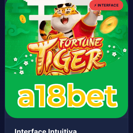
⚡ INTERFACE
Interface Intuitiva