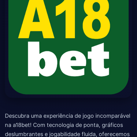
Descubra uma experiência de jogo incomparável
na a18bet! Com tecnologia de ponta, gráficos
deslumbrantes e jogabilidade fluida, oferecemos