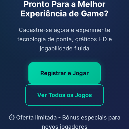
Pronto Para a Melhor
Experiência de Game?
Cadastre-se agora e experimente
tecnologia de ponta, gráficos HD e
jogabilidade fluida
Registrar e Jogar
Ver Todos os Jogos
⏱️ Oferta limitada - Bônus especiais para
novos jogadores