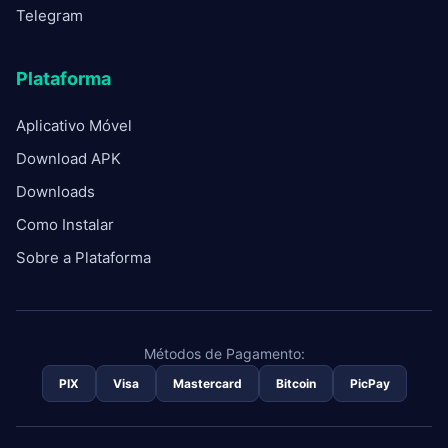
Telegram
Plataforma
Aplicativo Móvel
Download APK
Downloads
Como Instalar
Sobre a Plataforma
Métodos de Pagamento:
PIX
Visa
Mastercard
Bitcoin
PicPay